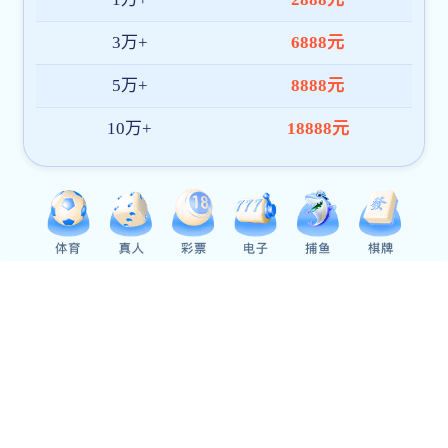
上一篇：
世界杯阿根廷塞内加尔点球争议连
下一篇：
巴尔布埃纳面对澳大利亚能否顶住
日吞吐量
亚冠资格赛伤停期中路封锁的新变化
核心角色被针对之后，街头霸王职业巡
男篮欧洲杯领先后退防速度需要哪些
若昂·内维斯技术观察：无球接应为何