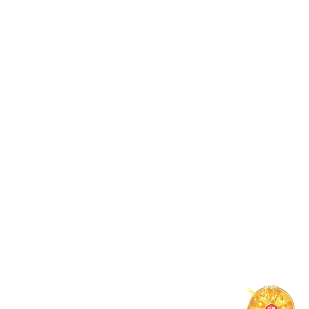
男篮欧洲杯领先后退防速度需要哪些配合
当欧洲篮球的狂飙突进遇上现代篮球的攻防节奏，
男篮欧洲杯的赛场早...
2026-08-07
若昂·内维斯技术观察：无球接应为何关键
若昂·内维斯技术观察：无球接应为何关键世界杯的
舞台上，星光璀璨，但...