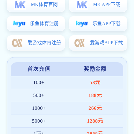
中，利雅得胜利的控球率虽不足40%，却完成了比巴萨
更多的关键传中和成功长传。这种数据上的“逆袭”，恰
恰印证了他们反击策略的高效。更重要的是，球队在心
理层面实现了对抗欧洲豪门的突破，从往日的“仰望”变
成了如今的“平视”。这一夜，利雅得胜利用实际行动向
世界宣告：亚洲足球，同样具备在一流战场扳倒巨人的
底气。
从利雅得胜利的角度来看，这场客场硬刚巴萨的胜利，
不仅仅是一场普通的热身赛或杯赛胜利，它可能成为球
队赛季转折的里程碑。回望整个足球史，每当有球队用
标志性的高效反击击溃传控王国，总会引发对该战术流
派的重新思考。对于巴萨而言，这场失利虽然不会影响
赛季大局，但折射出球队在应对快速转换时防守弹性的
不足。而对于全球数亿关注C罗和利雅得胜利的粉丝而
言，这场比赛最值得铭记的，或许不只是德布劳内式反
击的华丽，更是那种不畏强敌、敢于亮剑的竞技精神。
在足球的世界里，金子总会发光，利雅得胜利正是用这
样一场荡气回肠的对决，为自己赢得了更广泛的尊重与
聚光灯。